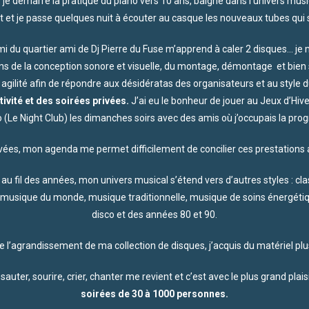
: je démarre la pratique du piano vers 10 ans, baigné dans l’univers musi
et je passe quelques nuit à écouter au casque les nouveaux tubes qui s
mi du quartier ami de Dj Pierre du Fuse m’apprend à caler 2 disques… j
s de la conception sonore et visuelle, du montage, démontage et bien 
agilité afin de répondre aux désidératas des organisateurs et au style d
ivité et des soirées privées
.
J’ai eu le bonheur de jouer au Jeux d’Hiver
 (Le Night Club) les dimanches soirs avec des amis où j’occupais la p
vées, mon agenda me permet difficilement de concilier ces prestations
au fil des années, mon univers musical s’étend vers d’autres styles : 
 musique du monde, musique traditionnelle, musique de soins énergétiq
disco et des années 80 et 90.
de l’agrandissement de ma collection de disques, j’acquis du matériel pl
auter, sourire, crier, chanter me revient et c’est avec le plus grand plai
soirées de 30 à 1000 personnes.