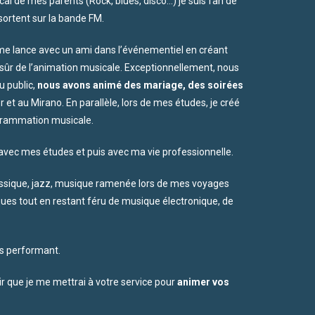
cal de mes parents (Rock, blues, disco…) je suis fan de
ortent sur la bande FM.
e me lance avec un ami dans l’événementiel en créant
sûr de l’animation musicale. Exceptionnellement, nous
u public,
nous avons animé des mariage, des soirées
 et au Mirano. En parallèle, lors de mes études, je créé
rogrammation musicale.
 avec mes études et puis avec ma vie professionnelle.
classique, jazz, musique ramenée lors de mes voyages
ues tout en restant féru de musique électronique, de
us performant.
sir que je me mettrai à votre service pour
animer vos