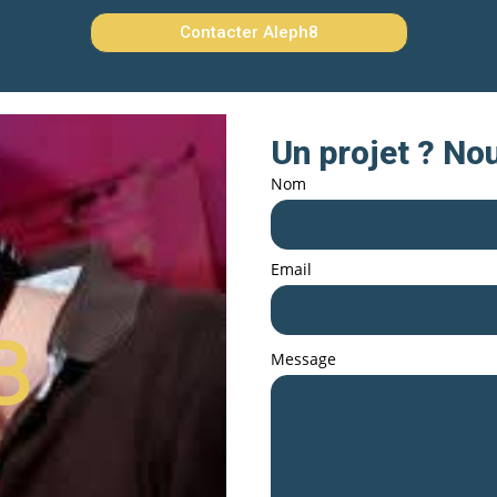
Contacter Aleph8
Un projet ? No
Nom
Email
Message