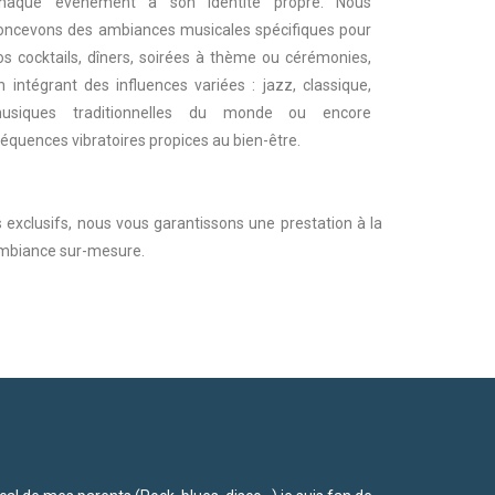
haque événement a son identité propre. Nous
oncevons des ambiances musicales spécifiques pour
os cocktails, dîners, soirées à thème ou cérémonies,
n intégrant des influences variées : jazz, classique,
usiques traditionnelles du monde ou encore
réquences vibratoires propices au bien-être.
exclusifs, nous vous garantissons une prestation à la
ambiance sur-mesure.