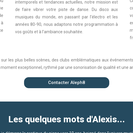
ou
C
intemporels et tendances actuelles, notre mission est
ée
c
de faire vibrer votre piste de danse. Du disco aux
de
v
musiques du monde, en passant par l’électro et les
 à
e
années 80-90, nous adaptons notre programmation à
ce
m
vos goûts et à l’ambiance souhaitée.
f
 sur les plus belles scènes, des clubs emblématiques aux événements 
n moment exceptionnel, rythmé par une sonorisation de qualité et une 
Contacter Aleph8
Les quelques mots d'Alexis...